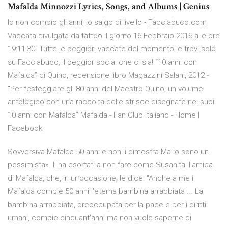
Mafalda Minnozzi Lyrics, Songs, and Albums | Genius
Io non compio gli anni, io salgo di livello - Facciabuco.com
Vaccata divulgata da tattoo il giorno 16 Febbraio 2016 alle ore
19:11:30. Tutte le peggiori vaccate del momento le trovi solo
su Facciabuco, il peggior social che ci sia! “10 anni con
Mafalda” di Quino, recensione libro Magazzini Salani, 2012 -
“Per festeggiare gli 80 anni del Maestro Quino, un volume
antologico con una raccolta delle strisce disegnate nei suoi
10 anni con Mafalda” Mafalda - Fan Club Italiano - Home |
Facebook
Sovversiva Mafalda 50 anni e non li dimostra Ma io sono un
pessimista». li ha esortati a non fare come Susanita, l’amica
di Mafalda, che, in un’occasione, le dice: "Anche a me il
Mafalda compie 50 anni l'eterna bambina arrabbiata ... La
bambina arrabbiata, preoccupata per la pace e per i diritti
umani, compie cinquant'anni ma non vuole saperne di