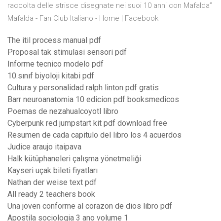
raccolta delle strisce disegnate nei suoi 10 anni con Mafalda”
Mafalda - Fan Club Italiano - Home | Facebook
The itil process manual pdf
Proposal tak stimulasi sensori pdf
Informe tecnico modelo pdf
10.sınıf biyoloji kitabi pdf
Cultura y personalidad ralph linton pdf gratis
Barr neuroanatomia 10 edicion pdf booksmedicos
Poemas de nezahualcoyotl libro
Cyberpunk red jumpstart kit pdf download free
Resumen de cada capitulo del libro los 4 acuerdos
Judice araujo itaipava
Halk kütüphaneleri çalışma yönetmeliği
Kayseri uçak bileti fiyatları
Nathan der weise text pdf
All ready 2 teachers book
Una joven conforme al corazon de dios libro pdf
Apostila sociologia 3 ano volume 1