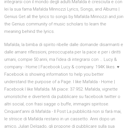
integrarsi con il mondo degli adulti.Mafalda è cresciuta e con
lei la sua fama Mafalda Minnozzi Lyrics, Songs, and Albums |
Genius Get all the lyrics to songs by Mafalda Minnozzi and join
the Genius community of music scholars to learn the
meaning behind the lyrics.
Mafalda, la bimba di spirito ribelle dalle domande disarmanti e
dalle amare riflessioni, preoccupata per la pace e per i diritti
umani, compie 50 anni, ma l’idea di integrarsi con … Lucy &
company - Home | Facebook Lucy & company. 194K likes. ♥
Facebook is showing information to help you better
understand the purpose of a Page. I like Mafalda - Home |
Facebook I like Mafalda. Mi piace: 37.952. Mafalda, vignette
umoristiche e divertenti da pubblicare su facebook twitter o
altri social, con frasi sagge o buffe, immagini spiritose.
Cinquant’anni di Mafalda - Il Post La pubblicità non si farà mai,
le strisce di Mafalda restano in un cassetto. Anni dopo un
amico, Julian Delgado, gli propone di pubblicare sulla sua